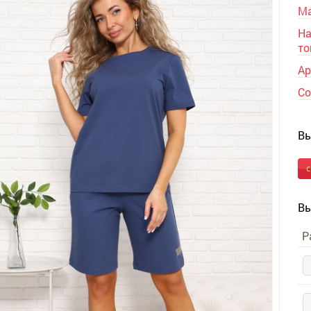
Ма
На
то
Ар
Со
Вы
Вы
Р