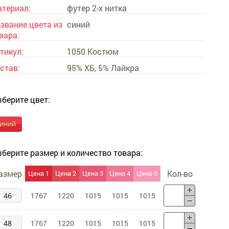
териал:
футер 2-х нитка
звание цвета из
синий
вара:
тикул:
1050 Костюм
став:
95% ХБ, 5% Лайкра
берите цвет:
синий
берите размер и количество товара:
азмер
Кол-во
Цена 1
Цена 2
Цена 3
Цена 4
Цена 5
46
1767
1220
1015
1015
1015
48
1767
1220
1015
1015
1015