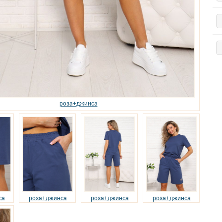
роза+джинса
са
роза+джинса
роза+джинса
роза+джинса