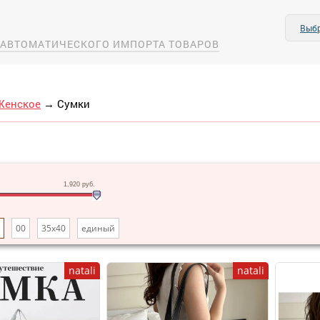
Выбр
А АВТОМАТИЧЕСКОГО ИМПОРТА ТОВАРОВ
Женское
→
Сумки
И
1,920
руб.
00
35х40
единый
natali
natali