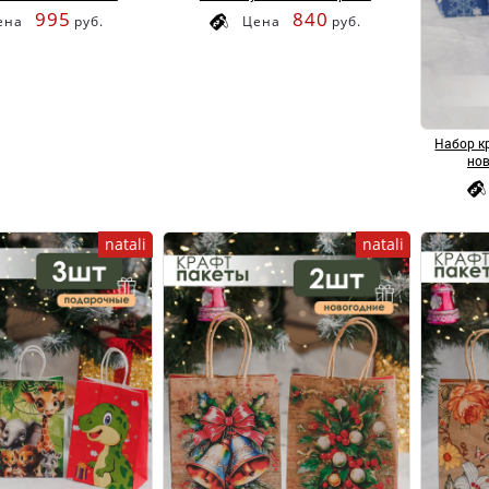
995
840
ена
руб.
Цена
руб.
Набор к
нов
natali
natali