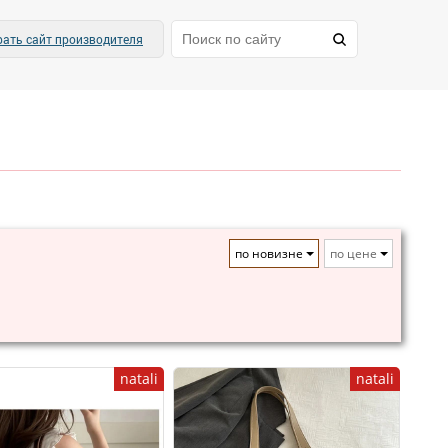
ать сайт производителя
по новизне
по цене
natali
natali