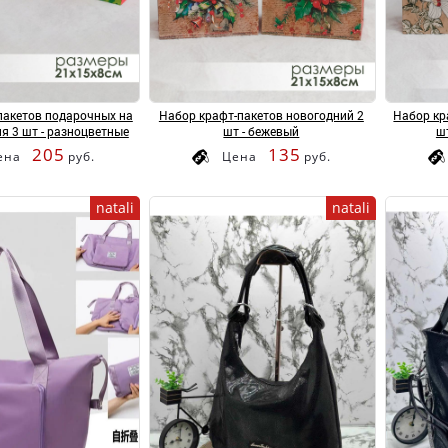
пакетов подарочных на
Набор крафт-пакетов новогодний 2
Набор кр
я 3 шт - разноцветные
шт - бежевый
ш
205
135
ена
руб.
Цена
руб.
natali
natali