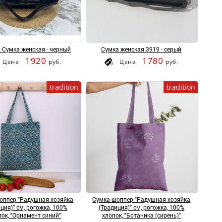
 Сумка женская - черный
Сумка женская 3919 - серый
1920
1780
Цена
руб.
Цена
руб.
tradition
tradition
оппер "Радушная хозяйка
Сумка-шоппер "Радушная хозяйка
ция)" см, рогожка, 100%
(Традиция)" см, рогожка, 100%
пок, "Орнамент синий"
хлопок, "Ботаника (сирень)"