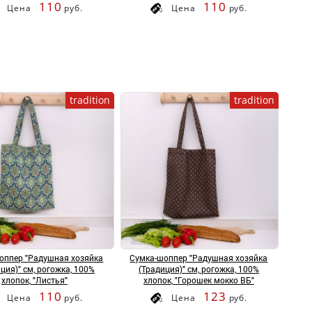
110
110
Цена
руб.
Цена
руб.
tradition
tradition
оппер "Радушная хозяйка
Сумка-шоппер "Радушная хозяйка
ция)" см, рогожка, 100%
(Традиция)" см, рогожка, 100%
хлопок, "Листья"
хлопок, "Горошек мокко ВБ"
110
123
Цена
руб.
Цена
руб.