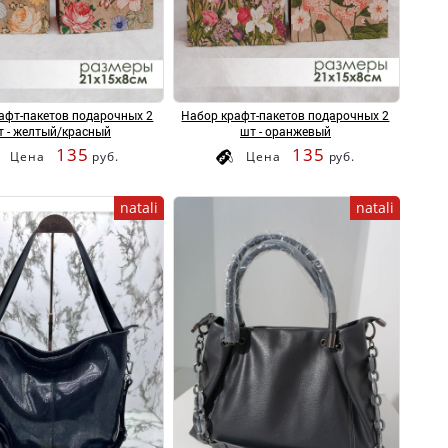
афт-пакетов подарочных 2
Набор крафт-пакетов подарочных 2
т - желтый/красный
шт - оранжевый
135
135
Цена
руб.
Цена
руб.
natali
natali