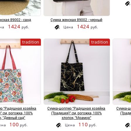
нская 89002 - санд
Сумка женская 89002 - черный
1424
1424
на
руб.
Цена
руб.
tradition
tradition
р "Радушная хозяйка
Сумка-шоппер "Радушная хозяйка
Сумка-ш
" см, рогожка, 100%
(Традиция)" см, рогожка, 100%
(Тради
к, "Дивный сад"
хлопок, "Мрамор"
100
110
ена
руб.
Цена
руб.