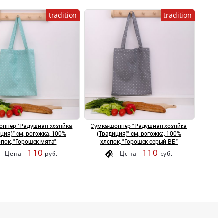
tradition
tradition
оппер "Радушная хозяйка
Сумка-шоппер "Радушная хозяйка
ция)" см, рогожка, 100%
(Традиция)" см, рогожка, 100%
опок, "Горошек мята"
хлопок, "Горошек серый ВБ"
110
110
Цена
руб.
Цена
руб.