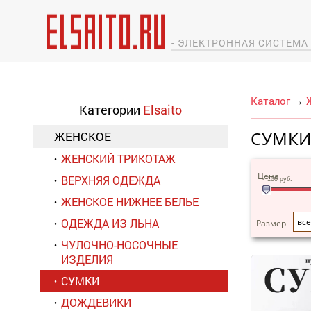
- ЭЛЕКТРОННАЯ СИСТЕМ
Каталог
→
Категории
Elsaito
СУМК
ЖЕНСКОЕ
ЖЕНСКИЙ ТРИКОТАЖ
Цена
ВЕРХНЯЯ ОДЕЖДА
100
руб.
ЖЕНСКОЕ НИЖНЕЕ БЕЛЬЕ
ОДЕЖДА ИЗ ЛЬНА
все
Размер
ЧУЛОЧНО-НОСОЧНЫЕ
ИЗДЕЛИЯ
СУМКИ
ДОЖДЕВИКИ