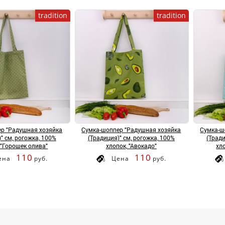
tradition
tradition
р "Радушная хозяйка
Сумка-шоппер "Радушная хозяйка
Сумка-ш
" см, рогожка, 100%
(Традиция)" см, рогожка, 100%
(Тради
 "Горошек олива"
хлопок, "Авокадо"
хл
110
110
ена
руб.
Цена
руб.