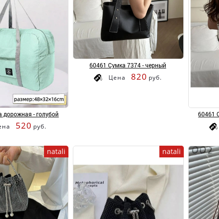
60461 Сумка 7374 - черный
820
Цена
руб.
 дорожная - голубой
60461 
520
ена
руб.
natali
natali