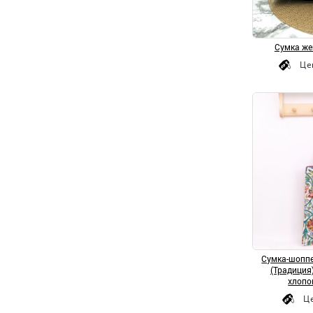
Сумка же
Це
Сумка-шоппе
(Традиция)
хлопо
Ц