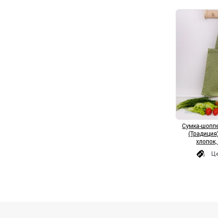
Сумка-шоппе
(Традиция)
хлопок,
Ц