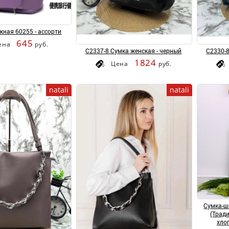
ная 60255 - ассорти
645
ена
руб.
С2337-8 Сумка женская - черный
С2330-8
1824
Цена
руб.
natali
natali
Сумка-ш
(Тради
хло