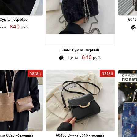
Сумка - серебро
6046
840
ена
руб.
60462 Сумка - черный
840
Цена
руб.
natali
natali
ка 6628 - бежевый
60465 Сумка 8615 - черный