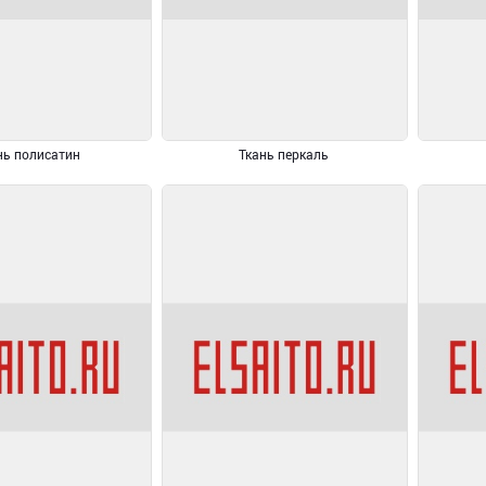
нь полисатин
Ткань перкаль