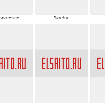
овое полотно
Ткань бязь