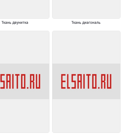
Ткань двунитка
Ткань диагональ