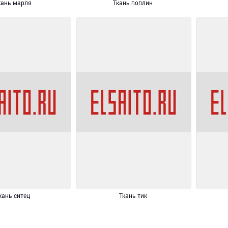
кань марля
Ткань поплин
кань ситец
Ткань тик