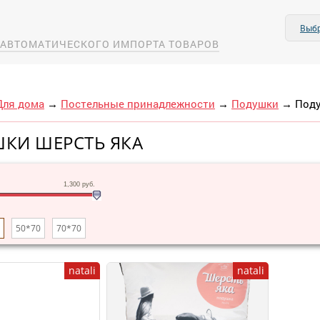
Выбр
А АВТОМАТИЧЕСКОГО ИМПОРТА ТОВАРОВ
Для дома
→
Постельные принадлежности
→
Подушки
→
Поду
КИ ШЕРСТЬ ЯКА
1,300
руб.
50*70
70*70
natali
natali