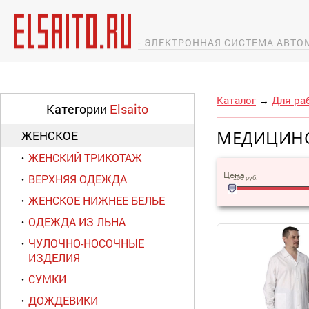
- ЭЛЕКТРОННАЯ СИСТЕМА АВТ
Каталог
→
Для ра
Категории
Elsaito
МЕДИЦИНС
ЖЕНСКОЕ
ЖЕНСКИЙ ТРИКОТАЖ
Цена
ВЕРХНЯЯ ОДЕЖДА
106
руб.
ЖЕНСКОЕ НИЖНЕЕ БЕЛЬЕ
ОДЕЖДА ИЗ ЛЬНА
ЧУЛОЧНО-НОСОЧНЫЕ
ИЗДЕЛИЯ
СУМКИ
ДОЖДЕВИКИ