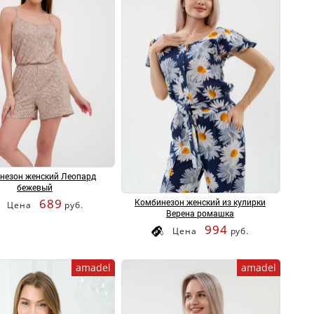
незон женский Леопард
бежевый
689
Комбинезон женский из кулирки
Цена
руб.
Верена ромашка
994
Цена
руб.
amadel
amadel