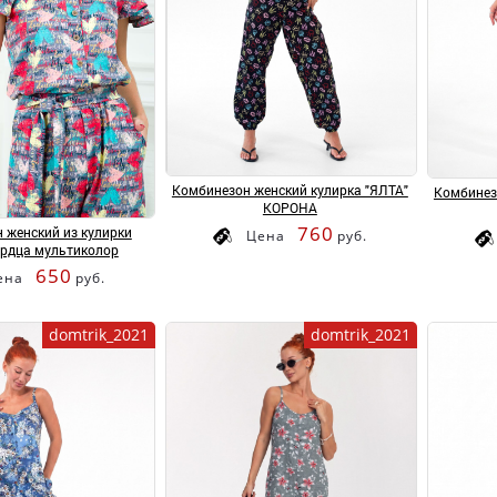
Комбинезон женский кулирка "ЯЛТА"
Комбинез
КОРОНА
760
 женский из кулирки
Цена
руб.
ердца мультиколор
650
ена
руб.
domtrik_2021
domtrik_2021