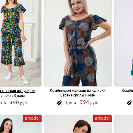
Комбинезон женский из кулирки
Комби
 женский из кулирки
Верена спилы синие
а яркие буквы
994
490
Цена
руб.
ена
руб.
amadel
amadel