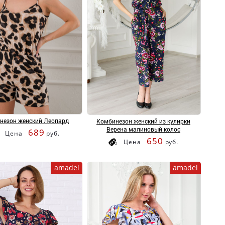
незон женский Леопард
Комбинезон женский из кулирки
Верена малиновый колос
689
Цена
руб.
650
Цена
руб.
amadel
amadel