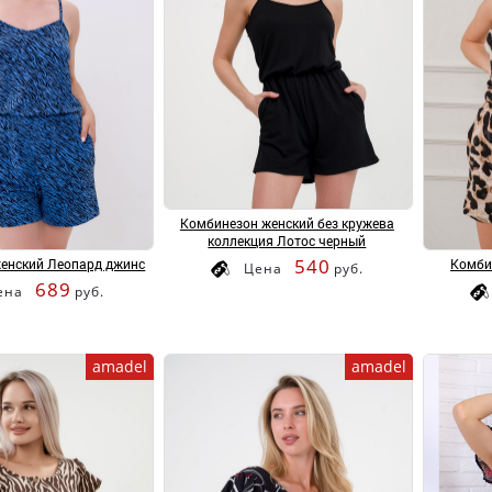
Комбинезон женский без кружева
коллекция Лотос черный
540
енский Леопард джинс
Комби
Цена
руб.
689
ена
руб.
amadel
amadel