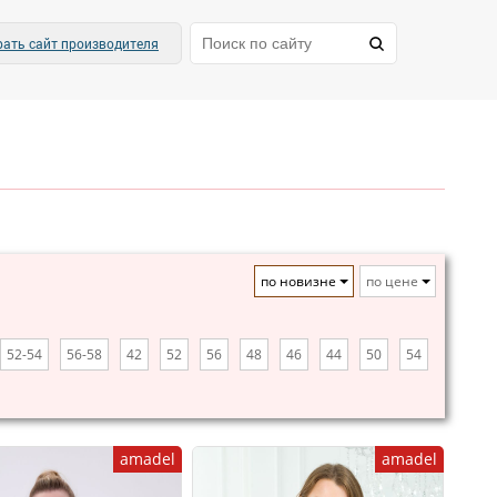
ать сайт производителя
по новизне
по цене
52-54
56-58
42
52
56
48
46
44
50
54
amadel
amadel