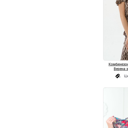
Комбинезон
Верена 
Ц