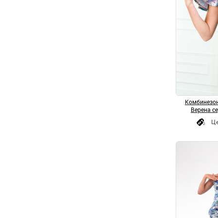
Комбинезон
Верена с
Ц