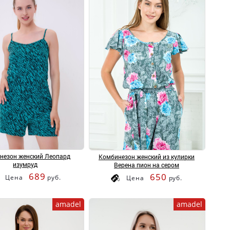
незон женский Леопард
Комбинезон женский из кулирки
изумруд
Верена пион на сером
689
650
Цена
руб.
Цена
руб.
amadel
amadel