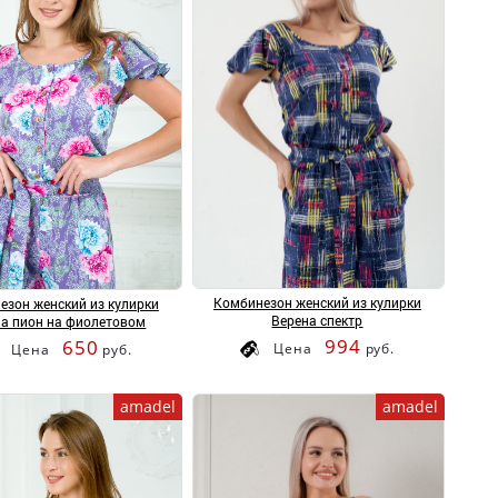
Комбинезон женский из кулирки
езон женский из кулирки
Верена спектр
на пион на фиолетовом
994
650
Цена
руб.
Цена
руб.
amadel
amadel