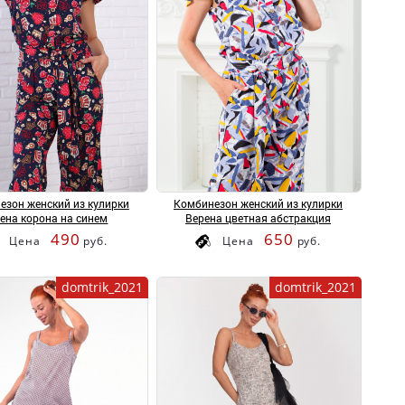
езон женский из кулирки
Комбинезон женский из кулирки
ена корона на синем
Верена цветная абстракция
490
650
Цена
руб.
Цена
руб.
domtrik_2021
domtrik_2021