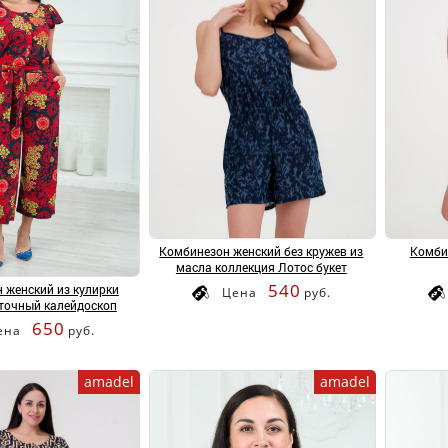
Комбинезон женский без кружев из
Комби
масла коллекция Лотос букет
540
 женский из кулирки
Цена
руб.
точный калейдоскоп
650
ена
руб.
amadel
amadel