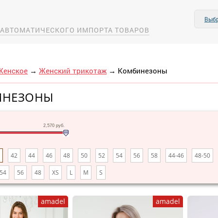
Выбр
А АВТОМАТИЧЕСКОГО ИМПОРТА ТОВАРОВ
Женское
→
Женский трикотаж
→
Комбинезоны
ИНЕЗОНЫ
2,570
руб.
42
44
46
48
50
52
54
56
58
44-46
48-50
54
56
48
XS
L
M
S
amadel
amadel