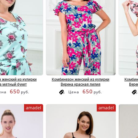
 женский из кулирки
Комбинезон женский из кулирки
Комбин
а мятный букет
Верена красная лилия
Вере
650
650
ена
руб.
Цена
руб.
amadel
amadel