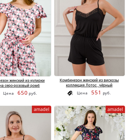
Комбинезон женский из вискозы
езон женский из кулирки
коллекция Лотос , чёрный
на серо-розовый ромб
551
650
Цена
руб.
Цена
руб.
amadel
amadel