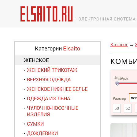
- ЭЛЕКТРОННАЯ СИСТЕМ
Каталог
→
Категории
Elsaito
КОМБ
ЖЕНСКОЕ
ЖЕНСКИЙ ТРИКОТАЖ
Цена
ВЕРХНЯЯ ОДЕЖДА
345
руб.
ЖЕНСКОЕ НИЖНЕЕ БЕЛЬЕ
ОДЕЖДА ИЗ ЛЬНА
все
Размер
ЧУЛОЧНО-НОСОЧНЫЕ
50
52
ИЗДЕЛИЯ
СУМКИ
ДОЖДЕВИКИ