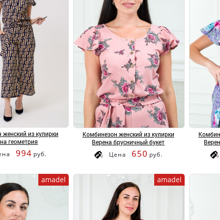
 женский из кулирки
Комбинезон женский из кулирки
Комбин
на геометрия
Верена брусничный букет
Вере
994
650
ена
руб.
Цена
руб.
amadel
amadel