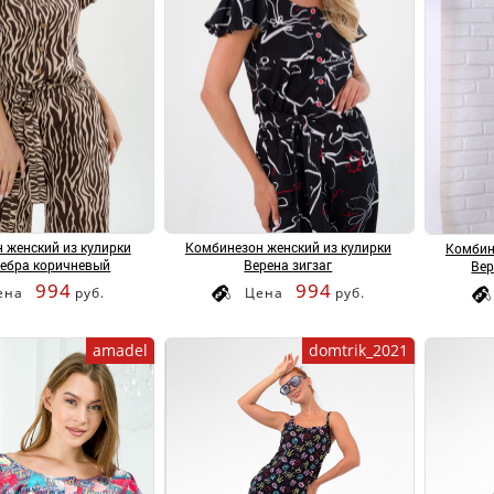
 женский из кулирки
Комбинезон женский из кулирки
Комбин
зебра коричневый
Верена зигзаг
Вер
994
994
ена
руб.
Цена
руб.
amadel
domtrik_2021