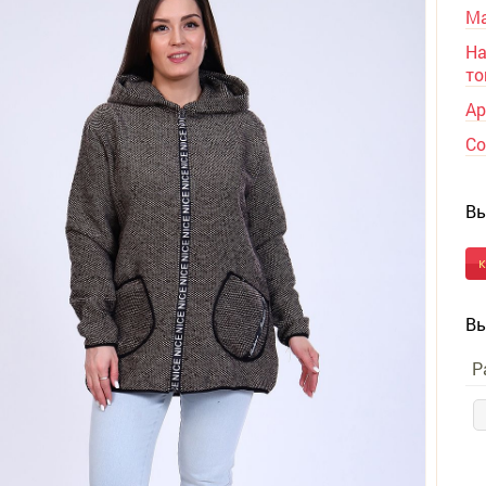
Ма
На
то
Ар
Со
Вы
Вы
Р