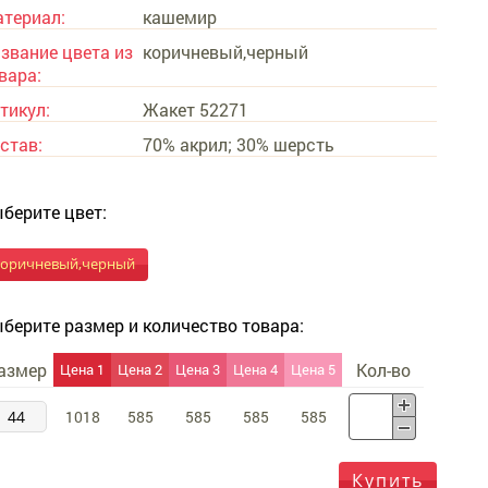
териал:
кашемир
звание цвета из
коричневый,черный
вара:
тикул:
Жакет 52271
став:
70% акрил; 30% шерсть
берите цвет:
коричневый,черный
берите размер и количество товара:
азмер
Кол-во
Цена 1
Цена 2
Цена 3
Цена 4
Цена 5
44
1018
585
585
585
585
Купить