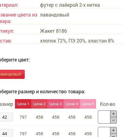
териал:
футер с лайкрой 2-х нитка
звание цвета из
лавандовый
вара:
тикул:
Жакет 8186
став:
хлопок 72%, ПЭ 20%, эластан 8%
берите цвет:
лавандовый
берите размер и количество товара:
азмер
Кол-во
Цена 1
Цена 2
Цена 3
Цена 4
Цена 5
42
797
458
458
458
458
44
797
458
458
458
458