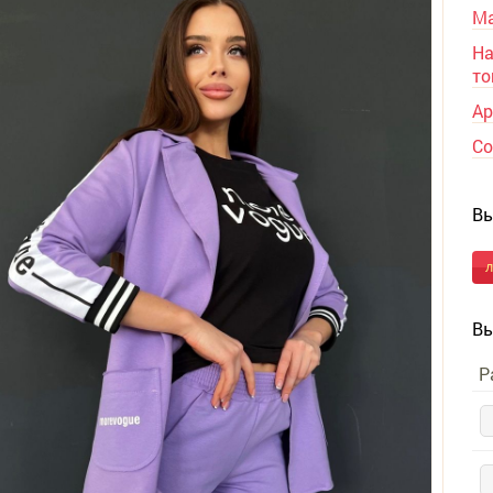
Ма
На
то
Ар
Со
Вы
Вы
Р