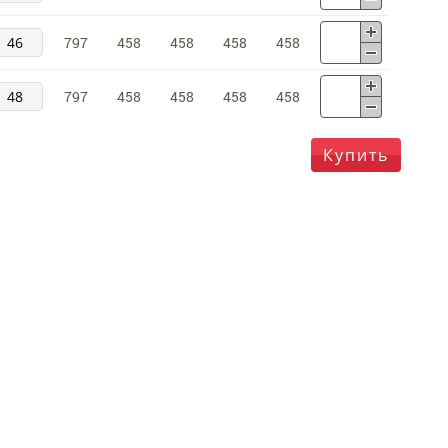
46
797
458
458
458
458
48
797
458
458
458
458
Купить