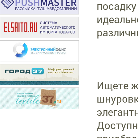
посадку
идеальн
различн
Ищете ж
шнуровк
элегант
Доступн