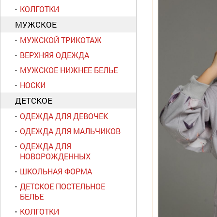
КОЛГОТКИ
МУЖСКОЕ
МУЖСКОЙ ТРИКОТАЖ
ВЕРХНЯЯ ОДЕЖДА
МУЖСКОЕ НИЖНЕЕ БЕЛЬЕ
НОСКИ
ДЕТСКОЕ
ОДЕЖДА ДЛЯ ДЕВОЧЕК
ОДЕЖДА ДЛЯ МАЛЬЧИКОВ
ОДЕЖДА ДЛЯ
НОВОРОЖДЕННЫХ
ШКОЛЬНАЯ ФОРМА
ДЕТСКОЕ ПОСТЕЛЬНОЕ
БЕЛЬЕ
КОЛГОТКИ