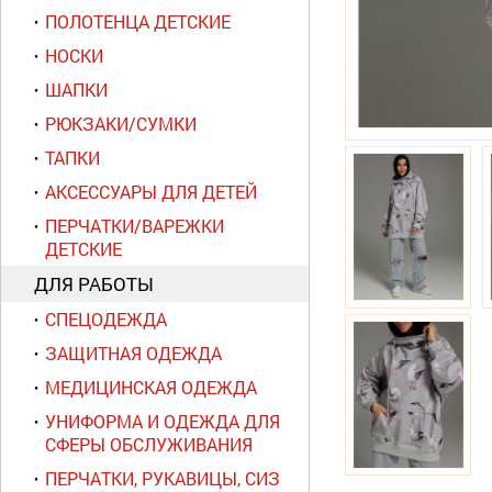
ПОЛОТЕНЦА ДЕТСКИЕ
НОСКИ
ШАПКИ
РЮКЗАКИ/СУМКИ
ТАПКИ
АКСЕССУАРЫ ДЛЯ ДЕТЕЙ
ПЕРЧАТКИ/ВАРЕЖКИ
ДЕТСКИЕ
ДЛЯ РАБОТЫ
СПЕЦОДЕЖДА
ЗАЩИТНАЯ ОДЕЖДА
МЕДИЦИНСКАЯ ОДЕЖДА
УНИФОРМА И ОДЕЖДА ДЛЯ
СФЕРЫ ОБСЛУЖИВАНИЯ
ПЕРЧАТКИ, РУКАВИЦЫ, СИЗ