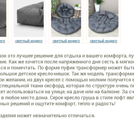
иго
светлый индиго
светлый индиго
светлый индиго
ок это лучшее решение для отдыха и вашего комфорта, пу
ие. Как же хочется после напряженного дня сесть в мягко
ся и помечтать. По форме пуфик трансформер может быть
большое детское кресло-мешок. Так же модель трансформ
ри желании, из двух кресел с помощью молнии получится
специальной ткани оксфорд, которая по структуре очень 
ет использоваться на улице, на даче или на балконе. За с
 в любое место дома. Серое кресло груша в стиле лофт я
ных решений и ощутите комфорт, тепло и радость!
изделия может незначительно отличаться.