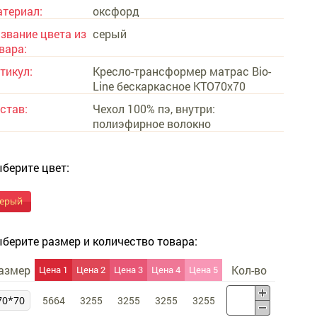
териал:
оксфорд
звание цвета из
серый
вара:
тикул:
Кресло-трансформер матрас Bio-
Line бескаркасное KTO70x70
став:
Чехол 100% пэ, внутри:
полиэфирное волокно
берите цвет:
серый
берите размер и количество товара:
азмер
Кол-во
Цена 1
Цена 2
Цена 3
Цена 4
Цена 5
70*70
5664
3255
3255
3255
3255