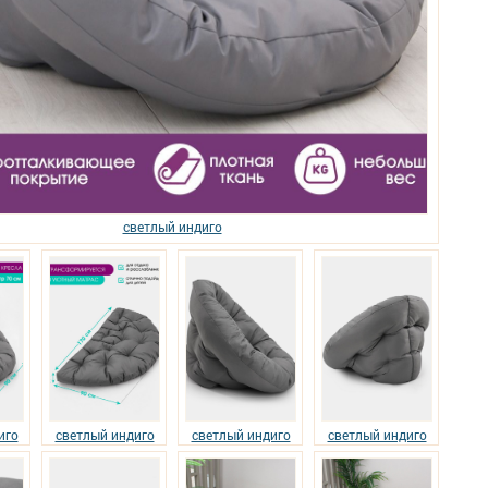
светлый индиго
иго
светлый индиго
светлый индиго
светлый индиго