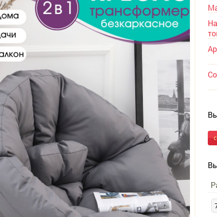
Ма
На
то
Ар
Со
Вы
Вы
Р