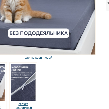
елочка коричневый
елочка
й
коричневый