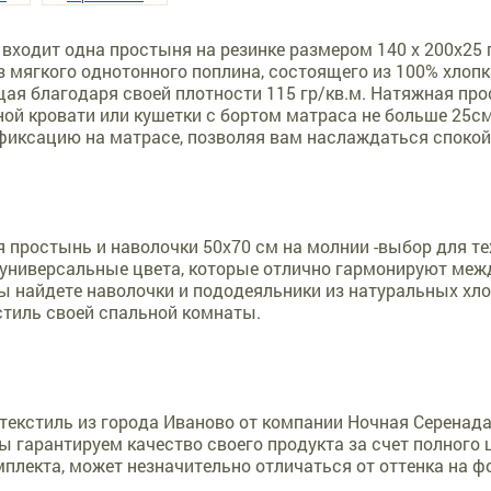
 входит одна простыня на резинке размером 140 х 200х25 
з мягкого однотонного поплина, состоящего из 100% хлопка
я благодаря своей плотности 115 гр/кв.м. Натяжная про
ой кровати или кушетки с бортом матраса не больше 25см
иксацию на матрасе, позволяя вам наслаждаться спокой
 простынь и наволочки 50х70 см на молнии -выбор для те
универсальные цвета, которые отлично гармонируют между
ы найдете наволочки и пододеяльники из натуральных хл
стиль своей спальной комнаты.
екстиль из города Иваново от компании Ночная Серенада 
ы гарантируем качество своего продукта за счет полного
мплекта, может незначительно отличаться от оттенка на ф