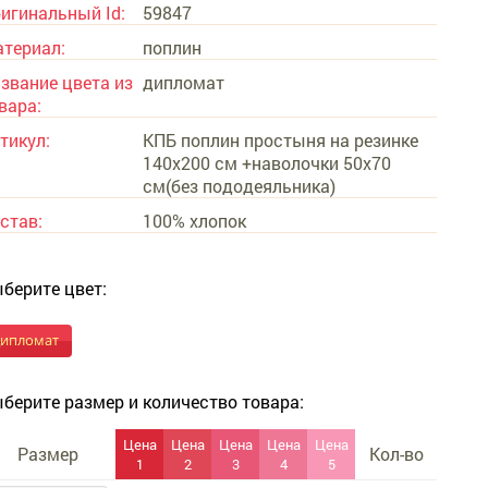
игинальный Id:
59847
териал:
поплин
звание цвета из
дипломат
вара:
тикул:
КПБ поплин простыня на резинке
140х200 см +наволочки 50х70
см(без пододеяльника)
став:
100% хлопок
берите цвет:
дипломат
берите размер и количество товара:
Цена
Цена
Цена
Цена
Цена
Размер
Кол-во
1
2
3
4
5