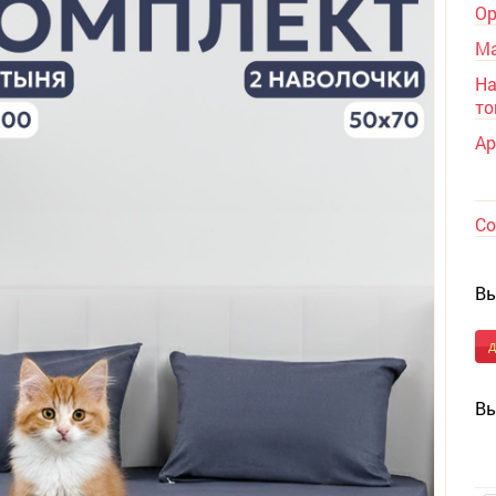
Ор
Ма
На
то
Ар
Со
Вы
Вы