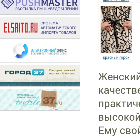
красный горох
Женский
качеств
практиче
высокой
Ему сво