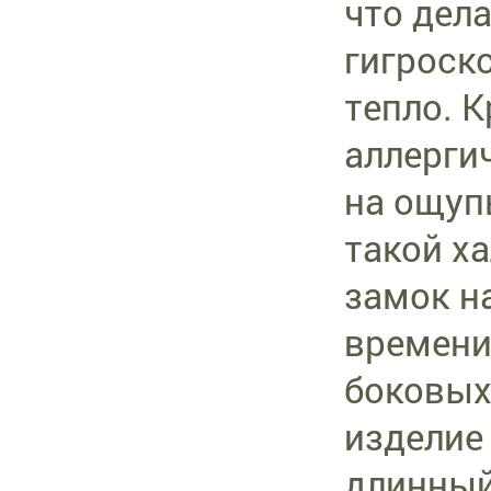
что дел
гигроск
тепло. 
аллерги
на ощуп
такой х
замок н
времени
боковых
изделие
длинный