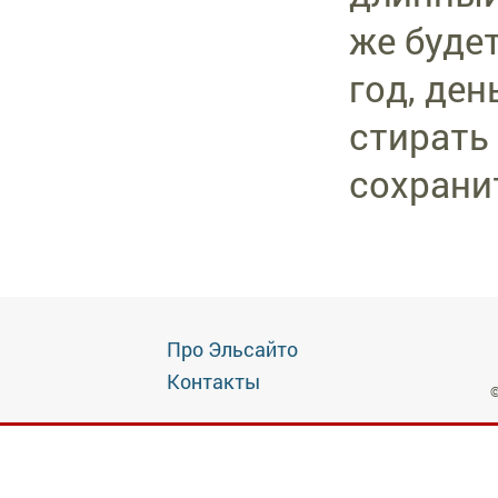
же буде
год, ден
стирать
сохрани
Про Эльсайто
Контакты
©