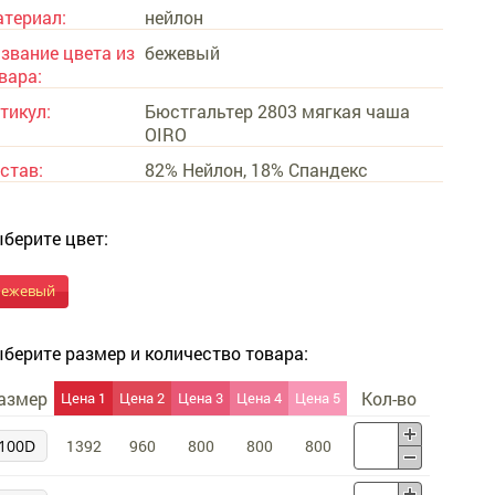
териал:
нейлон
звание цвета из
бежевый
вара:
тикул:
Бюстгальтер 2803 мягкая чаша
OIRO
став:
82% Нейлон, 18% Спандекс
берите цвет:
бежевый
берите размер и количество товара:
азмер
Кол-во
Цена 1
Цена 2
Цена 3
Цена 4
Цена 5
100D
1392
960
800
800
800