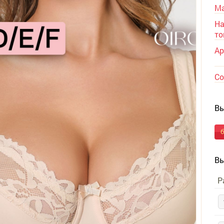
Ма
На
то
Ар
Со
Вы
Вы
Р