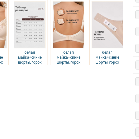
белая
белая
белая
ие
майка+синие
майка+синие
майка+синие
ох
шорты, горох
шорты, горох
шорты, горох