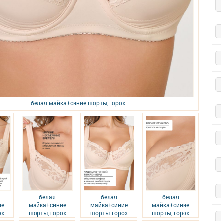
белая майка+синие шорты, горох
белая
белая
белая
ие
майка+синие
майка+синие
майка+синие
ох
шорты, горох
шорты, горох
шорты, горох