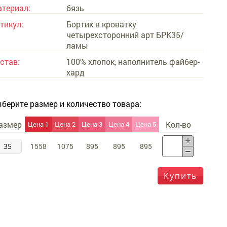
териал:
бязь
тикул:
Бортик в кроватку
четырехсторонний арт БРК35/
ламы
став:
100% хлопок, наполнитель файбер-
хард
берите размер и количество товара:
азмер
Кол-во
Цена 1
Цена 2
Цена 3
Цена 4
Цена 5
35
1558
1075
895
895
895
Купить