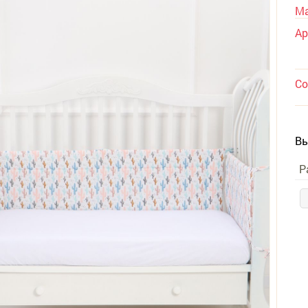
Ма
Ар
Со
Вы
Р