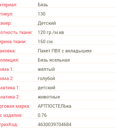
териал:
Бязь
тикул:
130
змер:
Детский
отность ткани:
120 гр./м.кв
рина ткани:
150 см.
аковка:
Пакет ПВХ с вкладышем
ллекция:
Бязь ясельная
мма 1:
желтый
мма 2:
голубой
матика 1:
детский
матика 2:
животные
рговая марка:
АРТПОСТЕЛЬка
с изделия:
0.76
рихКод:
4630039704684