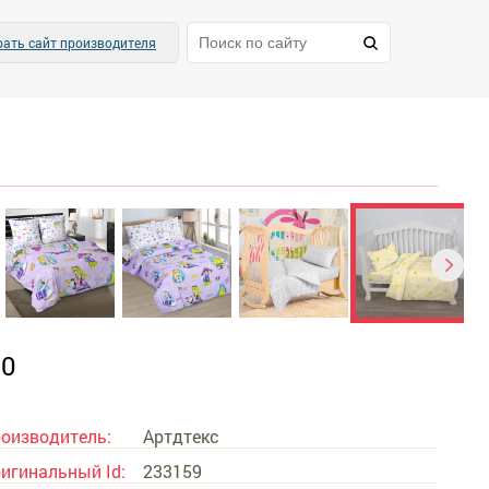
ать сайт производителя
30
оизводитель:
Артдтекс
игинальный Id:
233159