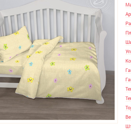
Ма
Ар
Ра
Пл
Ши
Уп
Ко
Га
Га
Те
Те
То
Ве
Шт