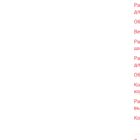
Ра
дл
Об
Ве
Ра
ши
Ра
дл
Об
Ко
ко
Ра
вы
Ко