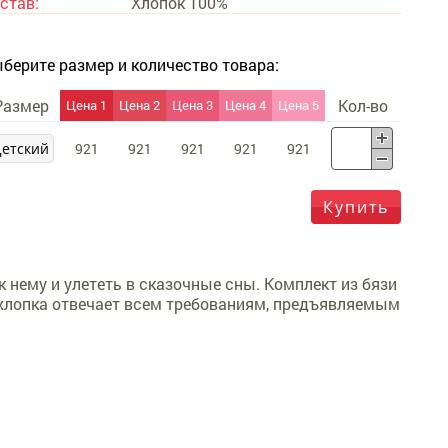
став:
Хлопок 100%
берите размер и количество товара:
Размер
Кол-во
Цена 1
Цена 2
Цена 3
Цена 4
Цена 5
Детский
921
921
921
921
921
Купить
 нему и улететь в сказочные сны. Комплект из бязи
 хлопка отвечает всем требованиям, предъявляемым