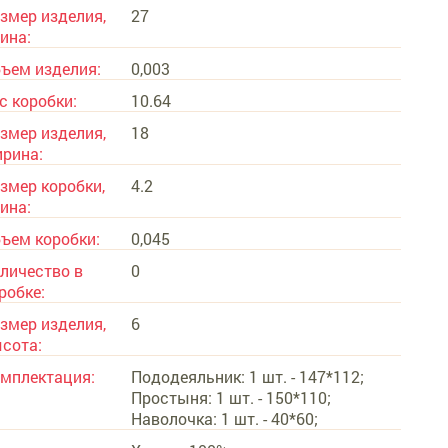
змер изделия,
27
ина:
ъем изделия:
0,003
с коробки:
10.64
змер изделия,
18
рина:
змер коробки,
4.2
ина:
ъем коробки:
0,045
личество в
0
робке:
змер изделия,
6
сота:
мплектация:
Пододеяльник: 1 шт. - 147*112;
Простыня: 1 шт. - 150*110;
Наволочка: 1 шт. - 40*60;