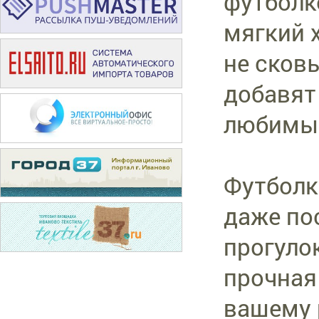
футболк
мягкий 
не сков
добавят
любимым
Футболк
даже по
прогулок
прочная 
вашему 