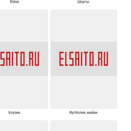
Юбки
Шорты
Блузки
Футболки, майки