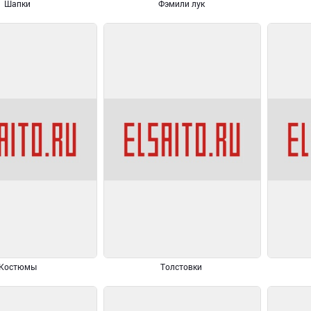
Шапки
Фэмили лук
Костюмы
Толстовки