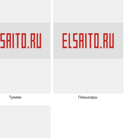
Туники
Пеньюары