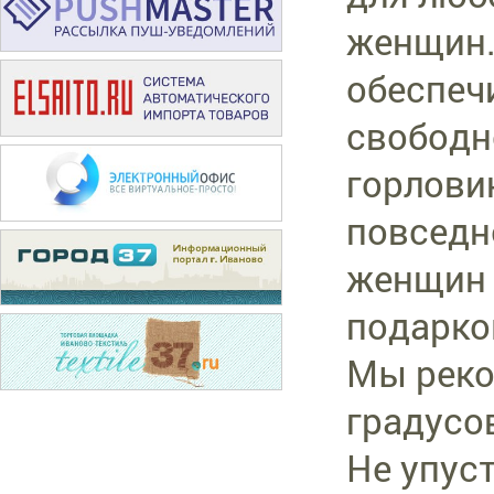
женщин.
обеспеч
свободн
горлови
повседн
женщин 
подарко
Мы реко
градусов
Не упус