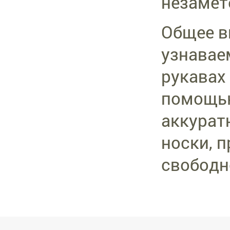
незамете
Общее в
узнавае
рукавах
помощью
аккурат
носки, п
свободн