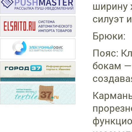
ширину 
силуэт 
Брюки:
Пояс: К
бокам —
создава
Карманы
прорезн
функцио