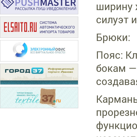
ширину 
силуэт 
Брюки:
Пояс: К
бокам —
создава
Карманы
прорезн
функцио