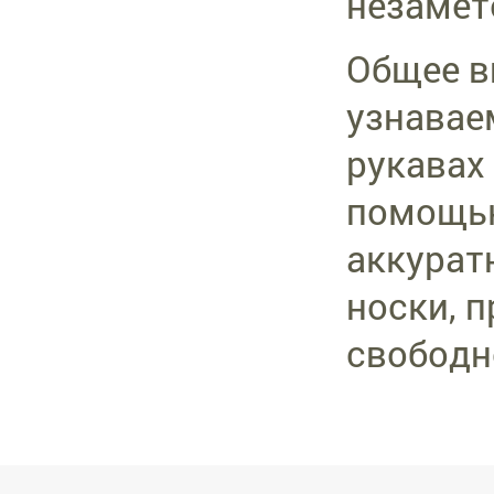
незамете
Общее в
узнавае
рукавах
помощью
аккурат
носки, п
свободн