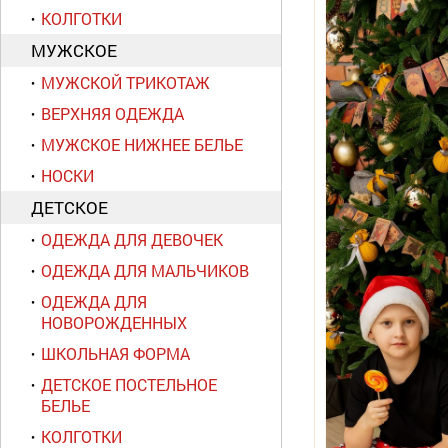
КОЛГОТКИ
МУЖСКОЕ
МУЖСКОЙ ТРИКОТАЖ
ВЕРХНЯЯ ОДЕЖДА
МУЖСКОЕ НИЖНЕЕ БЕЛЬЕ
НОСКИ
ДЕТСКОЕ
ОДЕЖДА ДЛЯ ДЕВОЧЕК
ОДЕЖДА ДЛЯ МАЛЬЧИКОВ
ОДЕЖДА ДЛЯ
НОВОРОЖДЕННЫХ
ШКОЛЬНАЯ ФОРМА
ДЕТСКОЕ ПОСТЕЛЬНОЕ
БЕЛЬЕ
КОЛГОТКИ