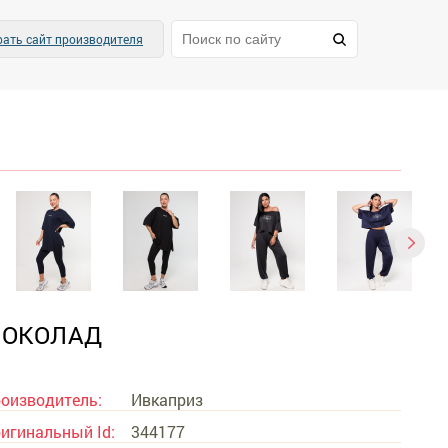
ать сайт производителя
ШОКОЛАД
оизводитель:
Ивкаприз
игинальный Id:
344177