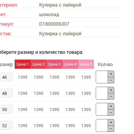
териал:
Кулирка с лайкрой
ет:
шоколад
тикул:
D1800006307
став:
Кулирка с лайкрой
берите размер и количество товара:
азмер
Кол-во
Цена 1
Цена 2
Цена 3
Цена 4
Цена 5
46
1395
1395
1395
1395
1395
48
1395
1395
1395
1395
1395
50
1395
1395
1395
1395
1395
52
1395
1395
1395
1395
1395