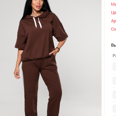
Ма
Цв
Ар
Со
Вы
Р